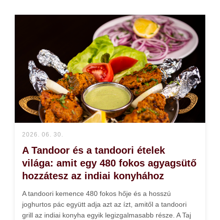
2026. 06. 30.
A Tandoor és a tandoori ételek
világa: amit egy 480 fokos agyagsütő
hozzátesz az indiai konyhához
A tandoori kemence 480 fokos hője és a hosszú
joghurtos pác együtt adja azt az ízt, amitől a tandoori
grill az indiai konyha egyik legizgalmasabb része. A Taj