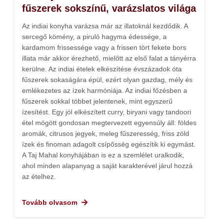
fűszerek sokszínű, varázslatos világa
Az indiai konyha varázsa már az illatoknál kezdődik. A
sercegő kömény, a piruló hagyma édessége, a
kardamom frissessége vagy a frissen tört fekete bors
illata már akkor érezhető, mielőtt az első falat a tányérra
kerülne. Az indiai ételek elkészítése évszázadok óta
fűszerek sokaságára épül, ezért olyan gazdag, mély és
emlékezetes az ízek harmóniája. Az indiai főzésben a
fűszerek sokkal többet jelentenek, mint egyszerű
ízesítést. Egy jól elkészített curry, biryani vagy tandoori
étel mögött gondosan megtervezett egyensúly áll: földes
aromák, citrusos jegyek, meleg fűszeresség, friss zöld
ízek és finoman adagolt csípősség egészítik ki egymást.
A Taj Mahal konyhájában is ez a szemlélet uralkodik,
ahol minden alapanyag a saját karakterével járul hozzá
az ételhez.
Tovább olvasom