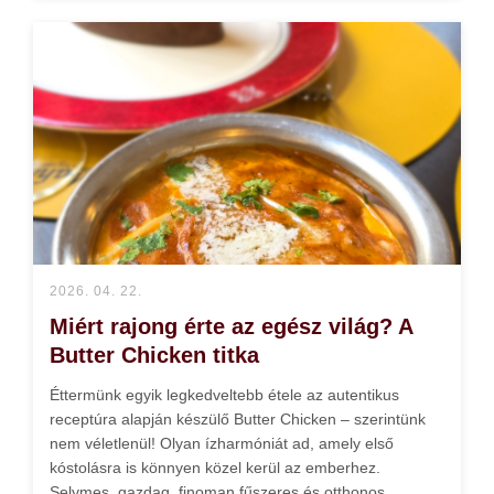
2026. 04. 22.
Miért rajong érte az egész világ? A
Butter Chicken titka
Éttermünk egyik legkedveltebb étele az autentikus
receptúra alapján készülő Butter Chicken – szerintünk
nem véletlenül! Olyan ízharmóniát ad, amely első
kóstolásra is könnyen közel kerül az emberhez.
Selymes, gazdag, finoman fűszeres és otthonos