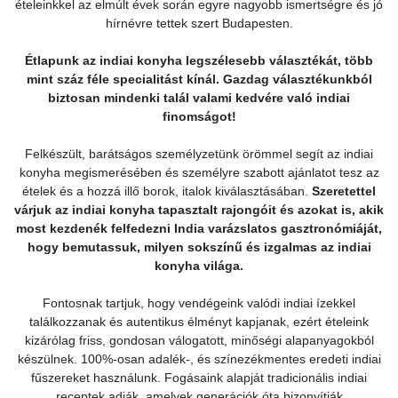
ételeinkkel az elmúlt évek során egyre nagyobb ismertségre és jó
hírnévre tettek szert Budapesten.
Étlapunk az indiai konyha legszélesebb választékát, több
mint száz féle specialitást kínál. Gazdag választékunkból
biztosan mindenki talál valami kedvére való indiai
finomságot!
Felkészült, barátságos személyzetünk örömmel segít az indiai
konyha megismerésében és személyre szabott ajánlatot tesz az
ételek és a hozzá illő borok, italok kiválasztásában.
Szeretettel
várjuk az indiai konyha tapasztalt rajongóit és azokat is, akik
most kezdenék felfedezni India varázslatos gasztronómiáját,
hogy bemutassuk, milyen sokszínű és izgalmas az indiai
konyha világa.
Fontosnak tartjuk, hogy vendégeink valódi indiai ízekkel
találkozzanak és autentikus élményt kapjanak, ezért ételeink
kizárólag friss, gondosan válogatott, minőségi alapanyagokból
készülnek. 100%-osan adalék-, és színezékmentes eredeti indiai
fűszereket használunk. Fogásaink alapját tradicionális indiai
receptek adják, amelyek generációk óta bizonyítják