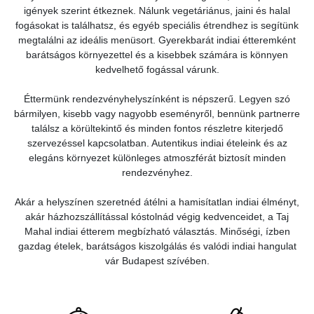
igények szerint étkeznek. Nálunk vegetáriánus, jaini és halal
fogásokat is találhatsz, és egyéb speciális étrendhez is segítünk
megtalálni az ideális menüsort. Gyerekbarát indiai étteremként
barátságos környezettel és a kisebbek számára is könnyen
kedvelhető fogással várunk.
Éttermünk rendezvényhelyszínként is népszerű. Legyen szó
bármilyen, kisebb vagy nagyobb eseményről, bennünk partnerre
találsz a körültekintő és minden fontos részletre kiterjedő
szervezéssel kapcsolatban. Autentikus indiai ételeink és az
elegáns környezet különleges atmoszférát biztosít minden
rendezvényhez.
Akár a helyszínen szeretnéd átélni a hamisítatlan indiai élményt,
akár házhozszállítással kóstolnád végig kedvenceidet, a Taj
Mahal indiai étterem megbízható választás. Minőségi, ízben
gazdag ételek, barátságos kiszolgálás és valódi indiai hangulat
vár Budapest szívében.