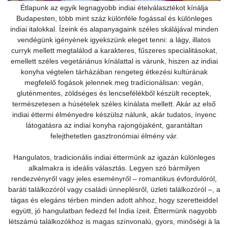
Étlapunk az egyik legnagyobb indiai ételválasztékot kínálja
Budapesten, több mint száz különféle fogással és különleges
indiai italokkal. Ízeink és alapanyagaink széles skálájával minden
vendégünk igényének igyekszünk eleget tenni: a lágy, illatos
curryk mellett megtalálod a karakteres, fűszeres specialitásokat,
emellett széles vegetáriánus kínálattal is várunk, hiszen az indiai
konyha végtelen tárházában rengeteg étkezési kultúrának
megfelelő fogások jelennek meg tradícionálisan: vegán,
gluténmentes, zöldséges és lencsefélékből készült receptek,
természetesen a húsételek széles kínálata mellett. Akár az első
indiai éttermi élményedre készülsz nálunk, akár tudatos, ínyenc
látogatásra az indiai konyha rajongójaként, garantáltan
felejthetetlen gasztronómiai élmény vár.
Hangulatos, tradicionális indiai éttermünk az igazán különleges
alkalmakra is ideális választás. Legyen szó bármilyen
rendezvényről vagy jeles eseményről – romantikus évfordulóról,
baráti találkozóról vagy családi ünneplésről, üzleti találkozóról –, a
tágas és elegáns térben minden adott ahhoz, hogy szeretteiddel
együtt, jó hangulatban fedezd fel India ízeit. Éttermünk nagyobb
létszámú találkozókhoz is magas színvonalú, gyors, minőségi à la