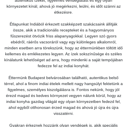
autentikus ízeket, figyelmes vendéglátást és egy olyan
környezetet kínál, ahová jó megérkezni, leülni, és időt szánni az
étkezésre.
Étlapunkat Indiából érkezett szakképzett szakácsaink állítják
össze, akik a tradicionális recepteket és a hagyományos
fűszerezést ötvözik friss alapanyagokkal. Legyen szó gyors
ebédről, ráérős vacsoráról vagy egy különleges alkalomról,
minden esetben arra törekszünk, hogy az éttermünkben töltött idő
kellemes és emlékezetes legyen. Az ízek sokszínűsége és széles
kínálatunk lehetőséget ad arra, hogy mindenki a saját tempójában
fedezze fel az indiai konyhát.
Éttermünk Budapest belvárosában található, autentikus belső
térrel, ahol a finom indiai ételek mellett nagy hangsúlyt fektetünk a
figyelmes, személyes kiszolgálásra is. Fontos nekünk, hogy jól
érezd magad és kedves környezet vegyen nálunk körül, hogy az
indiai konyha gazdag világát egy olyan környezetben fedezd fel,
ahol egyből otthonosan érzed magad és ahová jó újra és újra
visszatérni.
Gyakran érkeznek hozzánk olyan vendégek is, akik speciális