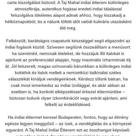
carte kiszolgálást biztosít. A Taj Mahal indiai étterem különleges
atmoszférája, autentikus fogásai eredeti indiai tálalással
felszolgálva tökéletes alapot adnak ahhoz, hogy kiszakadj a
hétköznapokból, és a nálunk töltött időt valódi kulináris utazásként
éld meg.
Felkészült, barátságos csapatunk készséggel segít eligazodni az
indiai fogások között. Szívesen segítünk összeállítani a menüsort:
ha szeretnéd, nemcsak ételeket, de hozzájuk illő italokat is
ajánlunk az preferenciáid alapján, hogy maximális ízharmóniát élj
át. Jól felszerelt, magas színvonalú bárunkban a különleges indiai
koktélok és italok mellett a nemzetközi italkínálat széles
választékát kínáljuk vendégeinknek. Kérdezz tőlünk bátran, ha
csak most ismerkedsz az indiai ízvilággal, és akár abban az
esetben is, ha konkrét elképzeléssel érkezel éttermünkbe –
biztosan tudunk olyan ízkombinációt vagy extrát ajánlani, ami
felkelti az érdeklődésed.
Ha indiai éttermet keresel Budapesten, fontos, hogy az élmény
egésze legyen meggyőző – az ízek, a vendéglátás és a környezet
egyaránt. A Taj Mahal Indiai Étterem ezt az összhangot képviseli: