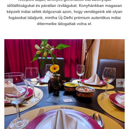
időtállóságukat és páratlan ízvilágukat. Konyhánkban magasan
képzett indiai séfek dolgoznak azon, hogy vendégeink elé olyan
fogásokat tálaljunk, mintha Új-Delhi prémium autentikus indiai
éttermeibe látogattak volna el.