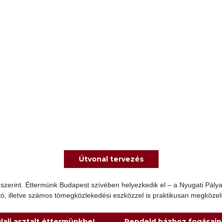
Útvonal tervezés
s szerint. Éttermünk Budapest szívében helyezkedik el – a Nyugati Pál
tó, illetve számos tömegközlekedési eszközzel is praktikusan megközel
lalj asztalt éttermünkbe!
Rendeld házhoz fogásain