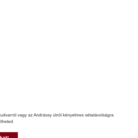
yaudvarról vagy az Andrássy útról kényelmes sétatávolságra
ítheted.
kat!