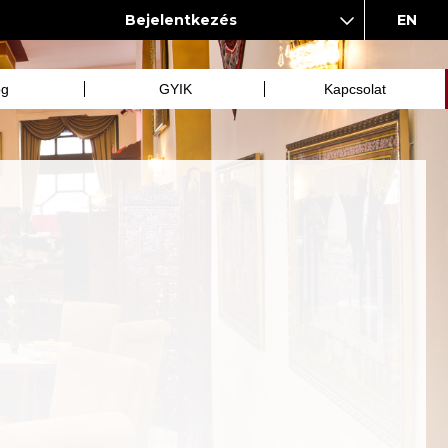
Bejelentkezés
EN
og
GYIK
Kapcsolat