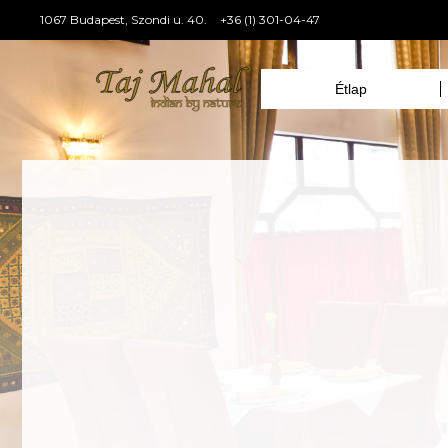
1067 Budapest, Szondi u. 40.
+36 (1) 301-04-47
Étlap