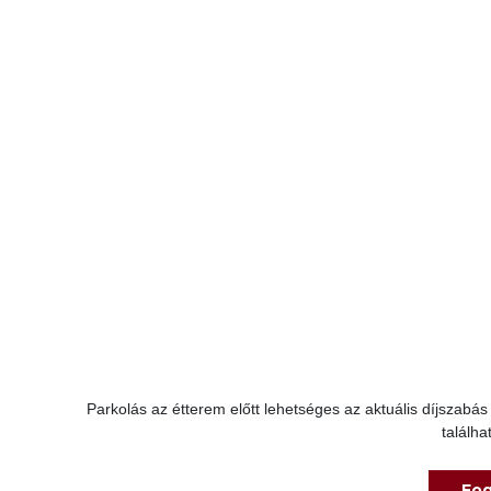
Parkolás az étterem előtt lehetséges az aktuális díjszabá
találha
Fog